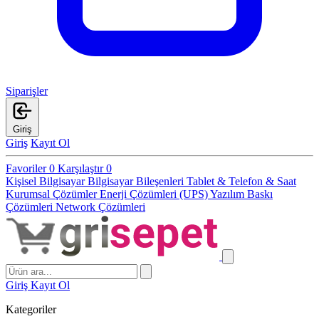
Siparişler
Giriş
Giriş
Kayıt Ol
Favoriler
0
Karşılaştır
0
Kişisel Bilgisayar
Bilgisayar Bileşenleri
Tablet & Telefon & Saat
Kurumsal Çözümler
Enerji Çözümleri (UPS)
Yazılım
Baskı
Çözümleri
Network Çözümleri
Giriş
Kayıt Ol
Kategoriler