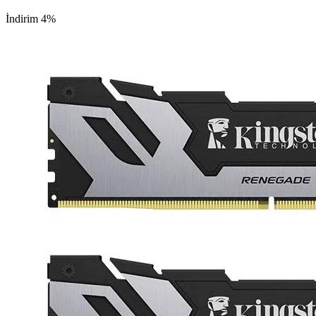
(KF572C38RSAK2-32TR)
İndirim 4%