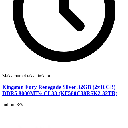
Maksimum 4 taksit imkanı
Kingston Fury Renegade Silver 32GB (2x16GB)
DDR5 8000MT/s CL38 (KF580C38RSK2-32TR)
İndirim 3%