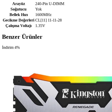
Arayüz
240-Pin U-DIMM
Soğutucu
Yok
Bellek Hızı
1600MHz
Gecikme Değerleri
CL[11] 11-11-28
Çalışma Voltajı
1.35V
Benzer Ürünler
İndirim 4%