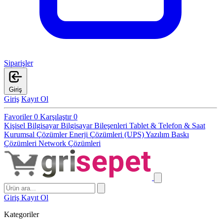
Siparişler
Giriş
Giriş
Kayıt Ol
Favoriler
0
Karşılaştır
0
Kişisel Bilgisayar
Bilgisayar Bileşenleri
Tablet & Telefon & Saat
Kurumsal Çözümler
Enerji Çözümleri (UPS)
Yazılım
Baskı
Çözümleri
Network Çözümleri
Giriş
Kayıt Ol
Kategoriler