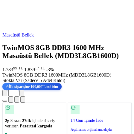
Masaüstü Bellek
TwinMOS 8GB DDR3 1600 MHz
Masaüstü Bellek (MDD3L8GB1600D)
99 TL
17 TL
1.783
1.839
-3%
TwinMOS 8GB DDR3 1600MHz (MDD3L8GB1600D)
Stokta Var
(Sadece 5 Adet Kaldı)
⭐
İlk siparişine 100,00TL indirim
14 Gün İçinde İade
2g 8 saat 27dk
içinde sipariş
verirsen
Pazartesi kargoda
Açılmamış orijinal ambalajda.