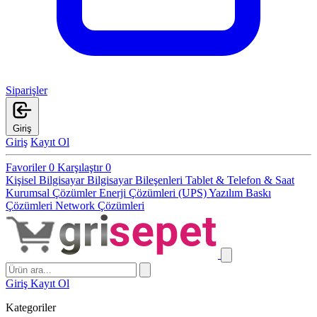
Siparişler
Giriş
Giriş
Kayıt Ol
Favoriler
0
Karşılaştır
0
Kişisel Bilgisayar
Bilgisayar Bileşenleri
Tablet & Telefon & Saat
Kurumsal Çözümler
Enerji Çözümleri (UPS)
Yazılım
Baskı
Çözümleri
Network Çözümleri
Giriş
Kayıt Ol
Kategoriler