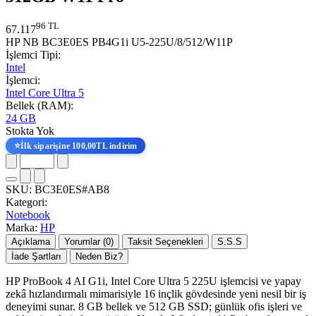
96 TL
67.117
HP NB BC3E0ES PB4G1i U5-225U/8/512/W11P
İşlemci Tipi:
Intel
İşlemci:
Intel Core Ultra 5
Bellek (RAM):
24 GB
Stokta Yok
⭐
İlk siparişine 100,00TL indirim
SKU:
BC3E0ES#AB8
Kategori:
Notebook
Marka:
HP
Açıklama
Yorumlar (0)
Taksit Seçenekleri
S.S.S
İade Şartları
Neden Biz?
HP ProBook 4 AI G1i, Intel Core Ultra 5 225U işlemcisi ve yapay
zekâ hızlandırmalı mimarisiyle 16 inçlik gövdesinde yeni nesil bir iş
deneyimi sunar. 8 GB bellek ve 512 GB SSD; günlük ofis işleri ve